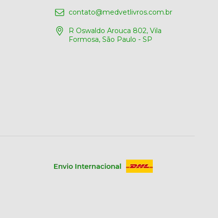
contato@medvetlivros.com.br
R Oswaldo Arouca 802, Vila
Formosa, São Paulo - SP