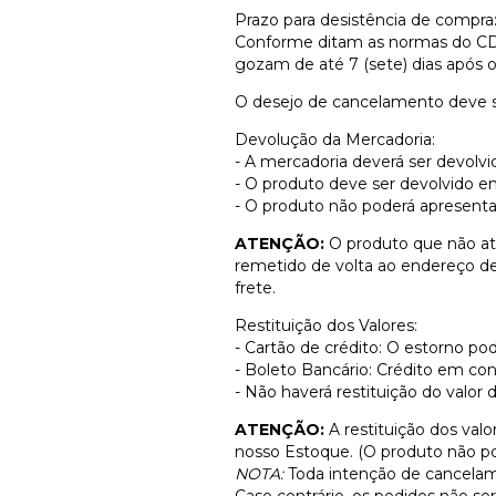
Prazo para desistência de compra
Conforme ditam as normas do CDC 
gozam de até 7 (sete) dias após o
O desejo de cancelamento deve s
Devolução da Mercadoria:
- A mercadoria deverá ser devolvi
- O produto deve ser devolvido 
- O produto não poderá apresentar
ATENÇÃO:
O produto que não at
remetido de volta ao endereço de
frete.
Restituição dos Valores:
- Cartão de crédito: O estorno po
- Boleto Bancário: Crédito em con
- Não haverá restituição do valor d
ATENÇÃO:
A restituição dos val
nosso Estoque. (O produto não pod
NOTA:
Toda intenção de cancelame
Caso contrário, os pedidos não ser