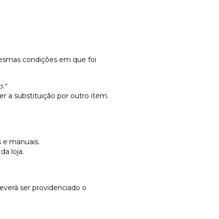
mesmas condições em que foi
."
r a substituição por outro item.
 e manuais.
a loja.
deverá ser providenciado o