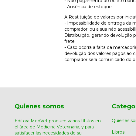
- Não pagamento do boleto bancá
- Ausência de estoque.
A Restituição de valores por inici
- Impossibilidade de entrega da 
comprador, ou a sua não acessibil
Distribuição, gerando devolução 
frete.
- Caso ocorra a falta da mercador
devolução dos valores pagos ao 
comprador será comunicado do oc
Quienes somos
Catego
Quienes s
Editora MedVet produce varios títulos en
el área de Medicina Veterinaria, y para
Libros
satisfacer las necesidades de su