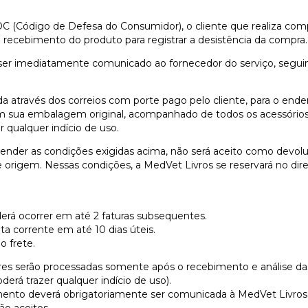
:
(Código de Defesa do Consumidor), o cliente que realiza compras
 recebimento do produto para registrar a desistência da compra.
er imediatamente comunicado ao fornecedor do serviço, seguin
da através dos correios com porte pago pelo cliente, para o ender
em sua embalagem original, acompanhado de todos os acessórios
 qualquer indício de uso.
ender as condições exigidas acima, não será aceito como devol
 origem. Nessas condições, a MedVet Livros se reservará no dire
derá ocorrer em até 2 faturas subsequentes.
ta corrente em até 10 dias úteis.
o frete.
ores serão processadas somente após o recebimento e análise da
erá trazer qualquer indício de uso).
nto deverá obrigatoriamente ser comunicada à MedVet Livros a
ão aceitos.