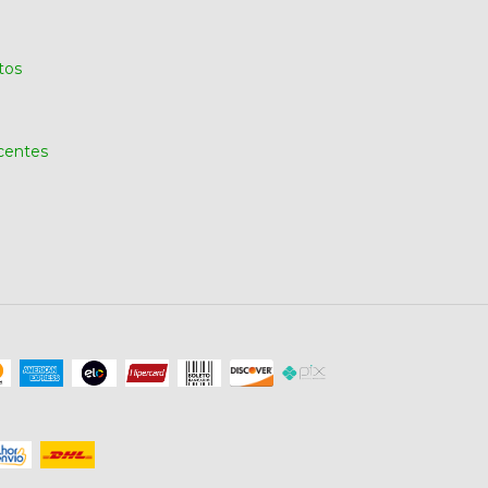
tos
centes