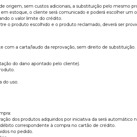
 de origem, sem custos adicionais, a substituição pelo mesmo pr
m estoque, o cliente será comunicado e poderá escolher um out
ando o valor limite do crédito.
ntre o produto escolhido e o produto reclamado, deverá ser pr
te com a carta/laudo da reprovação, sem direito de substituição.
tação do dano apontado pelo cliente).
roduto.
a do uso.
mpra:
ção dos produtos adquiridos por iniciativa da será automático n
 débito correspondente à compra no cartão de crédito.
hidos no pedido.