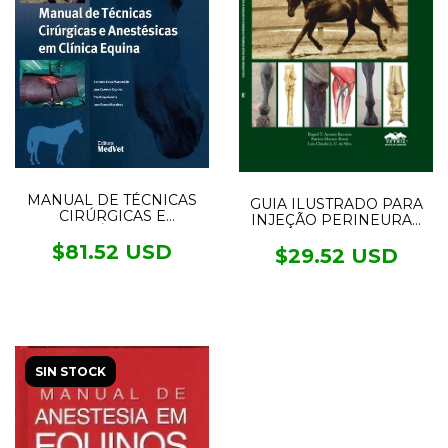
MANUAL DE TÉCNICAS
GUIA ILUSTRADO PARA
CIRÚRGICAS E
INJEÇÃO PERINEURAL
ANESTÉSICAS EM
EM MEMBROS
CLÍNICA EQUINA
$81.52 USD
LOCOMOTORES DE
$29.52 USD
EQUINOS
SIN STOCK