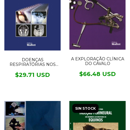
A EXPLORAÇÃO CLÍNICA
DOENÇAS
DO CAVALO
RESPIRATÓRIAS NOS
EQUINOS E SEUS
$66.48 USD
MÉTODOS DE
$29.71 USD
DIAGNÓSTICO POR
IMAGEM
SIN STOCK