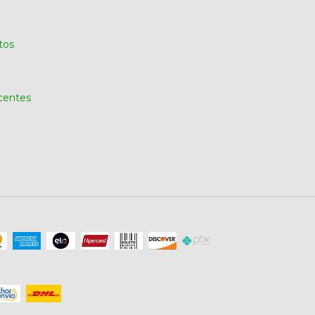
tos
centes