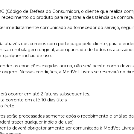
:
(Código de Defesa do Consumidor), o cliente que realiza compras
 recebimento do produto para registrar a desistência da compra.
er imediatamente comunicado ao fornecedor do serviço, seguin
da através dos correios com porte pago pelo cliente, para o ender
em sua embalagem original, acompanhado de todos os acessórios
 qualquer indício de uso.
ender as condições exigidas acima, não será aceito como devol
 origem. Nessas condições, a MedVet Livros se reservará no dire
derá ocorrer em até 2 faturas subsequentes.
ta corrente em até 10 dias úteis.
o frete.
ores serão processadas somente após o recebimento e análise da
erá trazer qualquer indício de uso).
nto deverá obrigatoriamente ser comunicada à MedVet Livros a
ão aceitos.