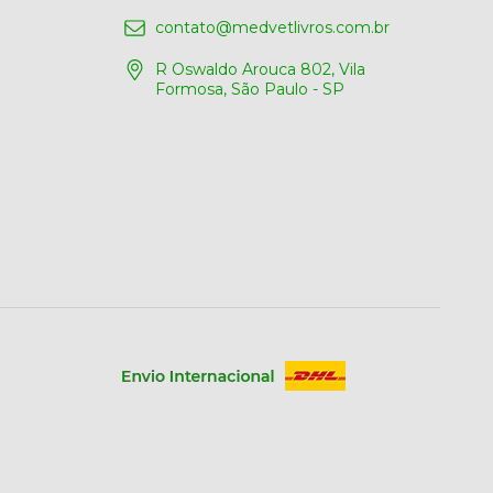
contato@medvetlivros.com.br
R Oswaldo Arouca 802, Vila
Formosa, São Paulo - SP