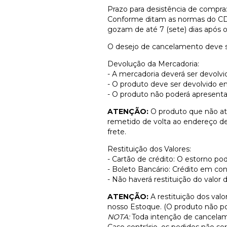
Prazo para desistência de compra
Conforme ditam as normas do CDC 
gozam de até 7 (sete) dias após o
O desejo de cancelamento deve s
Devolução da Mercadoria:
- A mercadoria deverá ser devolvi
- O produto deve ser devolvido 
- O produto não poderá apresentar
ATENÇÃO:
O produto que não at
remetido de volta ao endereço de
frete.
Restituição dos Valores:
- Cartão de crédito: O estorno po
- Boleto Bancário: Crédito em con
- Não haverá restituição do valor d
ATENÇÃO:
A restituição dos val
nosso Estoque. (O produto não pod
NOTA:
Toda intenção de cancelame
Caso contrário, os pedidos não ser