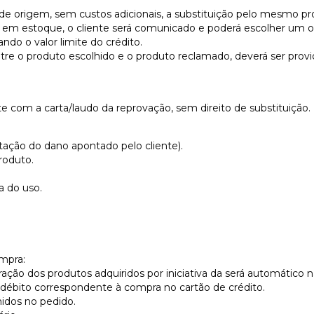
 de origem, sem custos adicionais, a substituição pelo mesmo pr
m estoque, o cliente será comunicado e poderá escolher um out
ando o valor limite do crédito.
ntre o produto escolhido e o produto reclamado, deverá ser pr
te com a carta/laudo da reprovação, sem direito de substituição.
tação do dano apontado pelo cliente).
roduto.
a do uso.
mpra:
ção dos produtos adquiridos por iniciativa da será automático n
 débito correspondente à compra no cartão de crédito.
hidos no pedido.