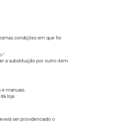
mesmas condições em que foi
."
r a substituição por outro item.
 e manuais.
a loja.
deverá ser providenciado o