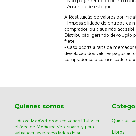
- Não pagamento do boleto bancá
- Ausência de estoque.
A Restituição de valores por inici
- Impossibilidade de entrega da 
comprador, ou a sua não acessibil
Distribuição, gerando devolução 
frete.
- Caso ocorra a falta da mercador
devolução dos valores pagos ao 
comprador será comunicado do oc
Quienes somos
Catego
Quienes s
Editora MedVet produce varios títulos en
el área de Medicina Veterinaria, y para
Libros
satisfacer las necesidades de su