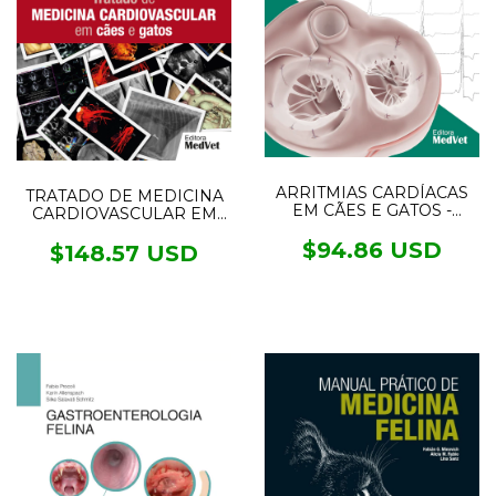
ARRITMIAS CARDÍACAS
TRATADO DE MEDICINA
EM CÃES E GATOS -
CARDIOVASCULAR EM
Mecanismos,
CÃES E GATOS
Diagnósticos e
$94.86 USD
$148.57 USD
Tratamentos