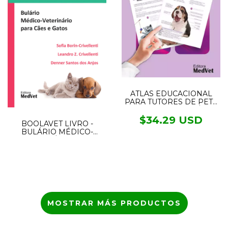
ATLAS EDUCACIONAL
PARA TUTORES DE PET -
CUIDADOS DE SAÚDE
ESSENCIAIS PARA
$34.29 USD
BOOLAVET LIVRO -
FILHOTES DE CÃES E
BULÁRIO MÉDICO-
GATOS
VETERINÁRIO PARA
CÃES E GATOS
MOSTRAR MÁS PRODUCTOS