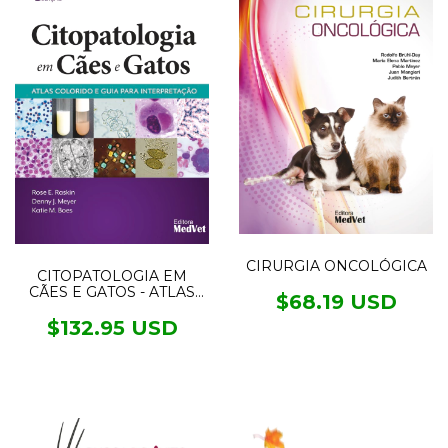
CIRURGIA ONCOLÓGICA
CITOPATOLOGIA EM
CÃES E GATOS - ATLAS
$68.19 USD
COLORIDO E GUIA PARA
INTERPRETAÇÃO
$132.95 USD