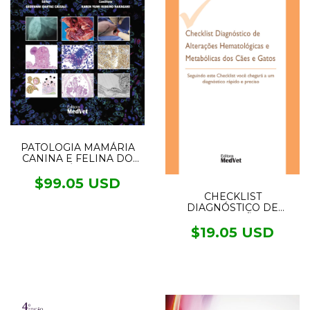
PATOLOGIA MAMÁRIA
CANINA E FELINA DO
DIAGNÓSTICO AO
TRATAMENTO 2°ED.
$99.05 USD
CHECKLIST
DIAGNÓSTICO DE
ALTERAÇÕES
HEMATOLÓGICAS E
$19.05 USD
METABÓLICAS DOS
CÃES E GATOS