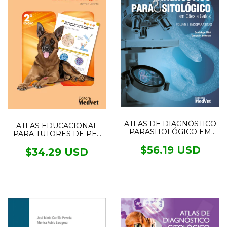
ATLAS DE DIAGNÓSTICO
ATLAS EDUCACIONAL
PARASITOLÓGICO EM
PARA TUTORES DE PET
CÃES E GATOS- VOL1
DERMATOLOGIA
ENDOPARASITAS
$56.19 USD
$34.29 USD