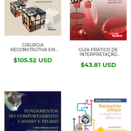
CIRURGIA
GUIA PRÁTICO DE
RECONSTRUTIVA EM
INTERPRETAÇÃO
CÃES E GATOS
LABORATORIAL E
$105.52 USD
DIAGNÓSTICO
$43.81 USD
DIFERENCIAL DE
PEQUENOS ANIMAIS