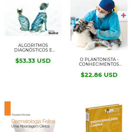
ALGORITMOS
DIAGNÓSTICOS E
TERAPÊUTICOS NA
MEDICINA INTERNA DE
O PLANTONISTA -
$53.33 USD
CÃES E GATOS
CONHECIMENTOS
BÁSICOS DE
EMERGÊNCIA E
$22.86 USD
CUIDADOS INTENSIVOS
EM PEQUENOS ANIMAIS