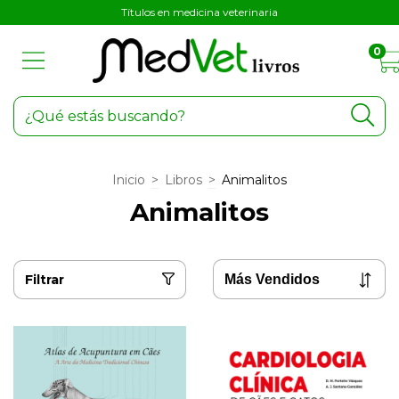
Títulos en medicina veterinaria
0
Inicio
>
Libros
>
Animalitos
Animalitos
Filtrar