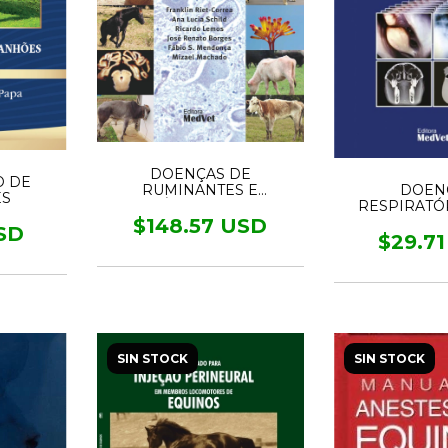
DOENÇAS DE
 DE
DOEN
RUMINANTES E
ES
RESPIRATÓ
EQUÍDEOS - 2 VOL.
EQUINOS 
$148.57 USD
SD
MÉTOD
$29.7
DIAGNÓST
IMA
SIN STOCK
SIN STOCK