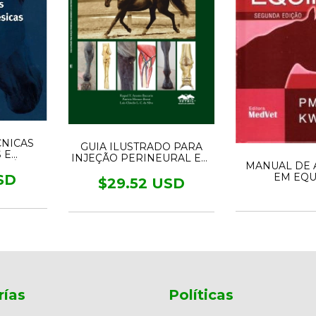
CNICAS
GUIA ILUSTRADO PARA
 E
INJEÇÃO PERINEURAL EM
MANUAL DE 
CLÍNICA
MEMBROS
EM EQU
SD
LOCOMOTORES DE
$29.52 USD
EQUINOS
rías
Políticas