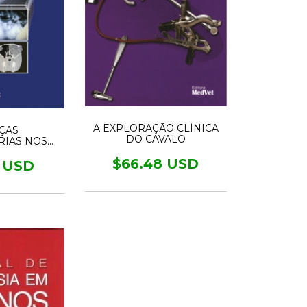
A EXPLORAÇÃO CLÍNICA
ÇAS
DO CAVALO
RIAS NOS
E SEUS
$66.48 USD
OS DE
1 USD
ICO POR
GEM