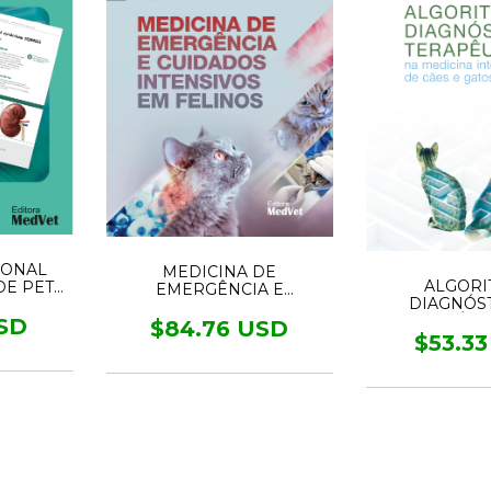
IONAL
MEDICINA DE
ALGORI
DE PET
EMERGÊNCIA E
DIAGNÓST
A E
CUIDADOS INTENSIVOS
TERAPÊUT
A
SD
EM FELINOS
$84.76 USD
MEDICINA I
$53.3
CÃES E 