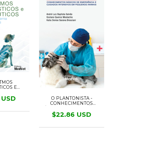
TMOS
ICOS E
ICOS NA
NTERNA DE
3 USD
O PLANTONISTA -
GATOS
CONHECIMENTOS
BÁSICOS DE EMERGÊNCIA
E CUIDADOS INTENSIVOS
$22.86 USD
EM PEQUENOS ANIMAIS