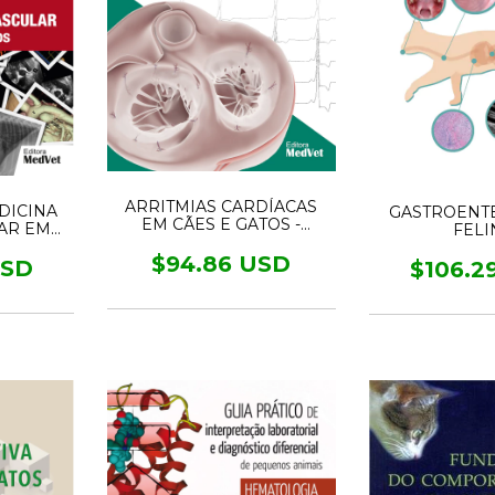
ARRITMIAS CARDÍACAS
DICINA
GASTROENT
EM CÃES E GATOS -
AR EM
FELI
Mecanismos, Diagnósticos
OS
e Tratamentos
$94.86 USD
USD
$106.2