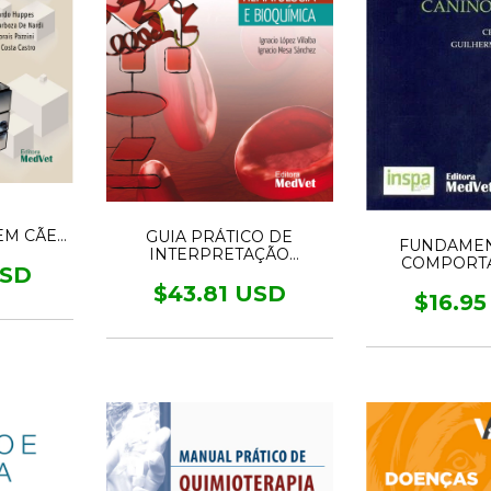
EM CÃES
GUIA PRÁTICO DE
FUNDAME
INTERPRETAÇÃO
COMPORT
USD
LABORATORIAL E
CANINO E
DIAGNÓSTICO
$43.81 USD
$16.9
DIFERENCIAL DE
PEQUENOS ANIMAIS