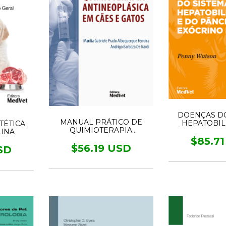
DOENÇAS DO
MANUAL PRÁTICO DE
HEPATOBIL
TÉTICA
QUIMIOTERAPIA
PÂNCREAS EX
LINA
ANTINEOPLÁSICA EM
CÃ
$85.7
CÃES E GATOS
$56.19 USD
SD