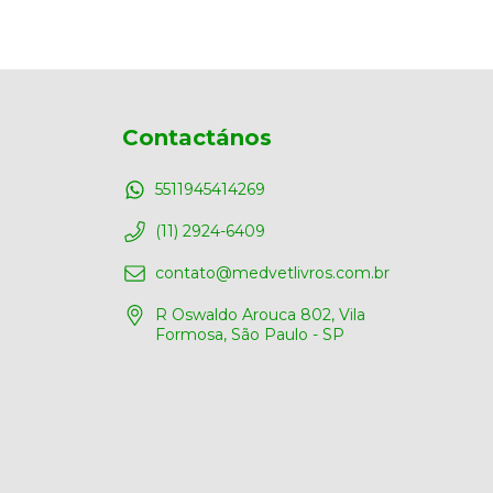
Contactános
5511945414269
(11) 2924-6409
contato@medvetlivros.com.br
R Oswaldo Arouca 802, Vila
Formosa, São Paulo - SP