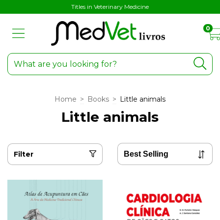
Titles in Veterinary Medicine
0
Home
>
Books
>
Little animals
Little animals
Filter