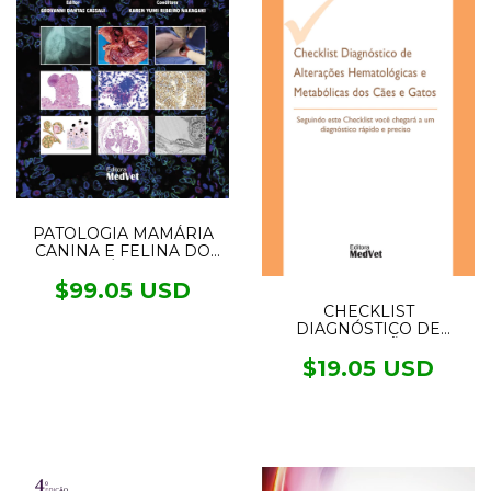
PATOLOGIA MAMÁRIA
CANINA E FELINA DO
DIAGNÓSTICO AO
TRATAMENTO 2°ED.
$99.05 USD
CHECKLIST
DIAGNÓSTICO DE
ALTERAÇÕES
HEMATOLÓGICAS E
$19.05 USD
METABÓLICAS DOS
CÃES E GATOS