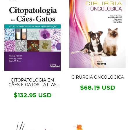
CIRURGIA ONCOLÓGICA
CITOPATOLOGIA EM
CÃES E GATOS - ATLAS
$68.19 USD
COLORIDO E GUIA PARA
INTERPRETAÇÃO
$132.95 USD