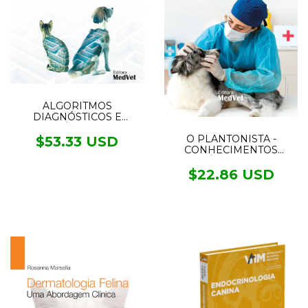
ALGORITMOS
DIAGNÓSTICOS E
TERAPÊUTICOS NA
MEDICINA INTERNA DE
O PLANTONISTA -
$53.33 USD
CÃES E GATOS PRÉ
CONHECIMENTOS
VENDA ENVIOS A
BÁSICOS DE
PARTIR DO DIA 16/08/23
EMERGÊNCIA E
$22.86 USD
CUIDADOS INTENSIVOS
EM PEQUENOS ANIMAIS