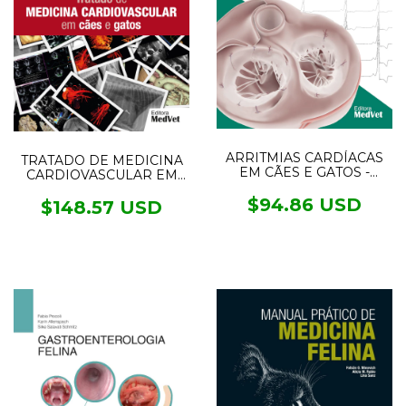
ARRITMIAS CARDÍACAS
TRATADO DE MEDICINA
EM CÃES E GATOS -
CARDIOVASCULAR EM
Mecanismos,
CÃES E GATOS
Diagnósticos e
$94.86 USD
$148.57 USD
Tratamentos