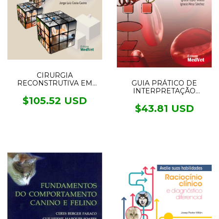
CIRURGIA
GUIA PRÁTICO DE
RECONSTRUTIVA EM
INTERPRETAÇÃO
CÃES E GATOS
LABORATORIAL E
$105.52 USD
DIAGNÓSTICO
$43.81 USD
DIFERENCIAL DE
PEQUENOS ANIMAIS