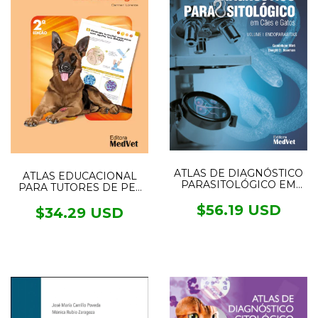
ATLAS DE DIAGNÓSTICO
ATLAS EDUCACIONAL
PARASITOLÓGICO EM
PARA TUTORES DE PET
CÃES E GATOS- VOL1
DERMATOLOGIA
ENDOPARASITAS
$56.19 USD
$34.29 USD