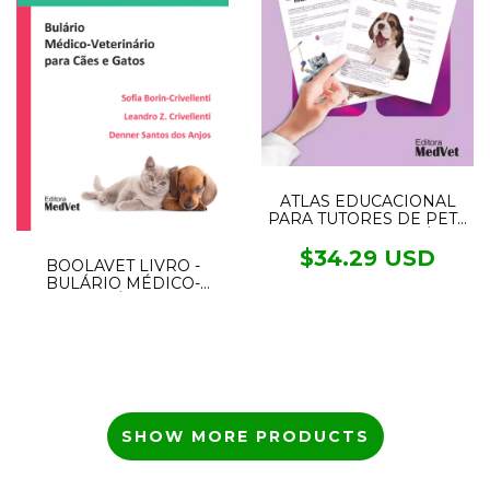
ATLAS EDUCACIONAL
PARA TUTORES DE PET -
CUIDADOS DE SAÚDE
ESSENCIAIS PARA
$34.29 USD
BOOLAVET LIVRO -
FILHOTES DE CÃES E
BULÁRIO MÉDICO-
GATOS
VETERINÁRIO PARA
CÃES E GATOS
SHOW MORE PRODUCTS