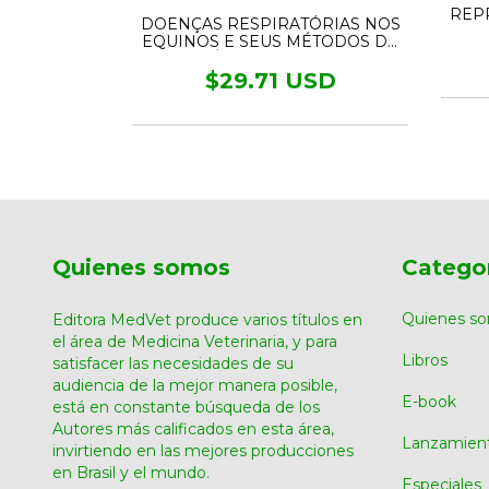
REP
DOENÇAS RESPIRATÓRIAS NOS
EQUINOS E SEUS MÉTODOS DE
DIAGNÓSTICO POR IMAGEM
TESIA EM
$29.71 USD
Quienes somos
Catego
Quienes s
Editora MedVet produce varios títulos en
el área de Medicina Veterinaria, y para
Libros
satisfacer las necesidades de su
audiencia de la mejor manera posible,
E-book
está en constante búsqueda de los
Autores más calificados en esta área,
Lanzamien
invirtiendo en las mejores producciones
en Brasil y el mundo.
Especiales