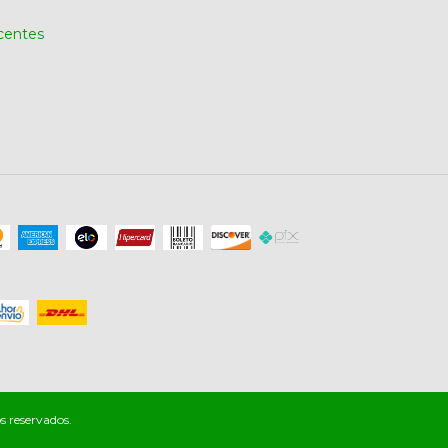
centes
s reservados.