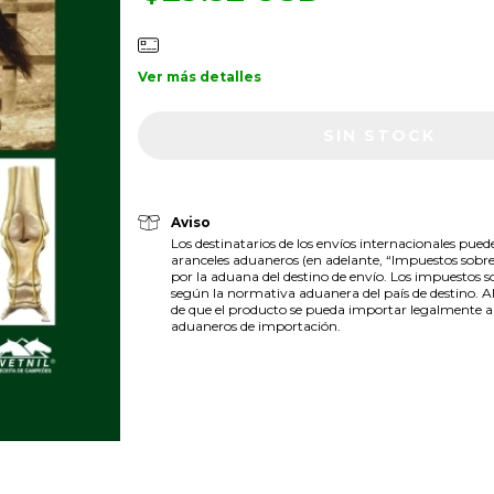
Ver más detalles
Aviso
Los destinatarios de los envíos internacionales pue
aranceles aduaneros (en adelante, “Impuestos sobre
por la aduana del destino de envío. Los impuestos s
según la normativa aduanera del país de destino. Al
de que el producto se pueda importar legalmente al 
aduaneros de importación.