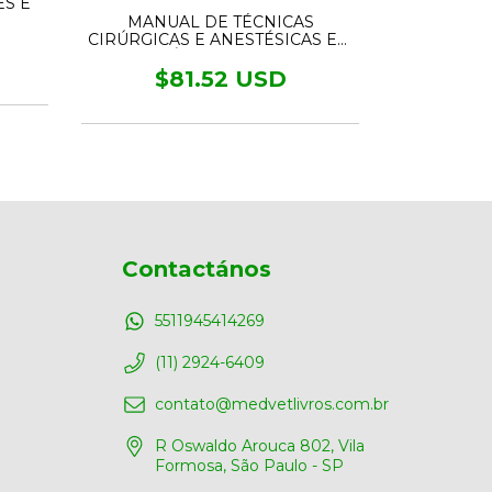
S E
A EXPLO
MANUAL DE TÉCNICAS
CIRÚRGICAS E ANESTÉSICAS EM
CLÍNICA EQUINA
$6
$81.52 USD
Contactános
5511945414269
(11) 2924-6409
contato@medvetlivros.com.br
R Oswaldo Arouca 802, Vila
Formosa, São Paulo - SP