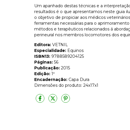
Um apanhado destas técnicas e a interpretaçã
resultados é o que apresentamos neste guia il
o objetivo de propiciar aos médicos veterinários
ferramentas necessárias para o aprimoramento
métodos e terapêuticos relacionados á abord
perineural nos membros locomotores dos equi
Editora:
VETNIL
Especialidade:
Equinos
ISBN13:
9788589204125
Páginas:
56
Publicação:
2015
Edição:
1º
Encadernação:
Capa Dura
Dimensões do produto: 24x17x1