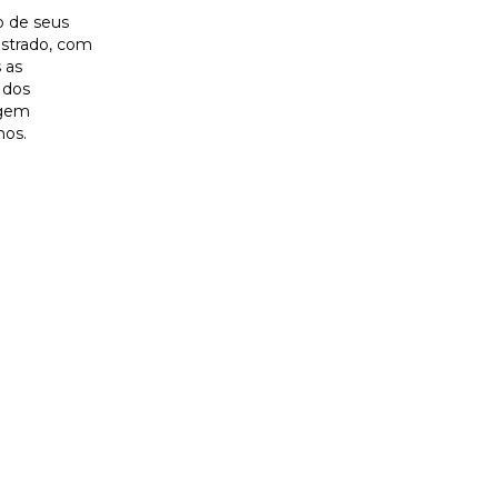
o de seus
ustrado, com
 as
 dos
agem
nos.