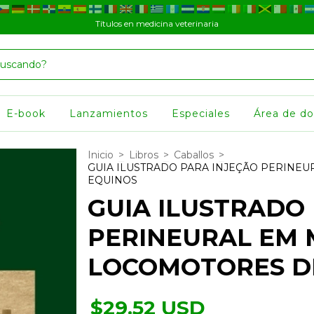
Títulos en medicina veterinaria
E-book
Lanzamientos
Especiales
Área de d
Inicio
>
Libros
>
Caballos
>
GUIA ILUSTRADO PARA INJEÇÃO PERIN
EQUINOS
GUIA ILUSTRADO
PERINEURAL EM
LOCOMOTORES D
$29.52 USD