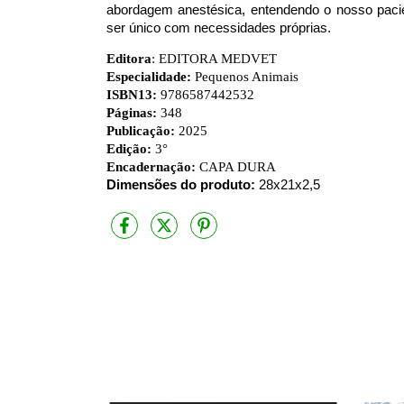
abordagem anestésica, entendendo o nosso pac
ser único com necessidades próprias.
Editora
: EDITORA MEDVET
Especialidade:
Pequenos Animais
ISBN13:
9786587442532
Páginas:
348
Publicação:
2025
Edição:
3
°
Encadernação:
CAPA DURA
Dimensões do produto:
28x21x2,5