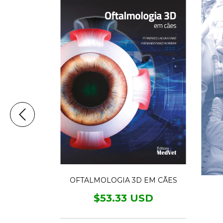
OFTALMOLOGIA 3D EM CÃES
NICO E
ERENCIAL
$53.33 USD
AN
USD