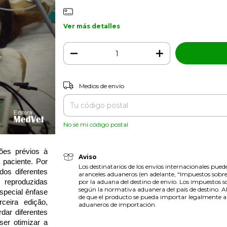
Ver más detalles
Entregas para el CP:
Medios de envío
No sé mi código postal
ões prévios à
Aviso
 paciente. Por
Los destinatarios de los envíos internacionales pue
os diferentes
aranceles aduaneros (en adelante, “Impuestos sobre
 reproduzidas
por la aduana del destino de envío. Los impuestos s
según la normativa aduanera del país de destino. Al
special ênfase
de que el producto se pueda importar legalmente al 
ceira edição,
aduaneros de importación.
dar diferentes
ser otimizar a