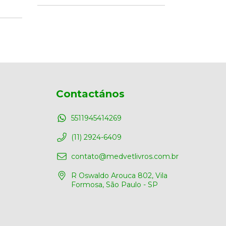
$2
Contactános
5511945414269
(11) 2924-6409
contato@medvetlivros.com.br
R Oswaldo Arouca 802, Vila
Formosa, São Paulo - SP