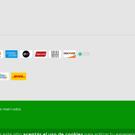
s reservados.
 este sitio
aceptás el uso de cookies
para agilizar tu experien