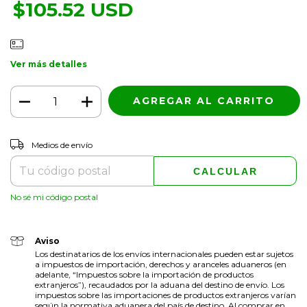
$105.52 USD
Ver más detalles
CAMBIAR CP
Entregas para el CP:
Medios de envío
CALCULAR
No sé mi código postal
Aviso
Los destinatarios de los envíos internacionales pueden estar sujetos
a impuestos de importación, derechos y aranceles aduaneros (en
adelante, “Impuestos sobre la importación de productos
extranjeros”), recaudados por la aduana del destino de envío. Los
impuestos sobre las importaciones de productos extranjeros varían
según la normativa aduanera del país de destino. Al comprar en