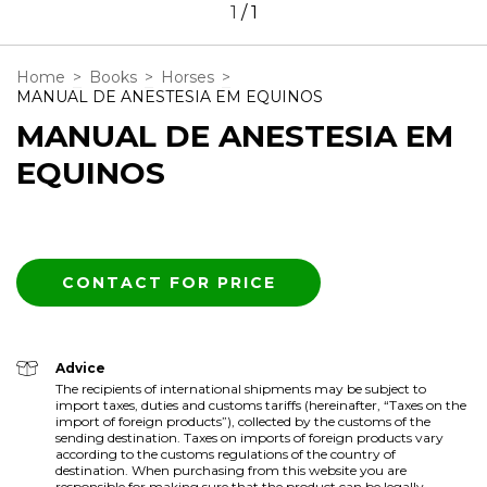
1
/
1
Home
>
Books
>
Horses
>
MANUAL DE ANESTESIA EM EQUINOS
MANUAL DE ANESTESIA EM
EQUINOS
Advice
The recipients of international shipments may be subject to
import taxes, duties and customs tariffs (hereinafter, “Taxes on the
import of foreign products”), collected by the customs of the
sending destination. Taxes on imports of foreign products vary
according to the customs regulations of the country of
destination. When purchasing from this website you are
responsible for making sure that the product can be legally