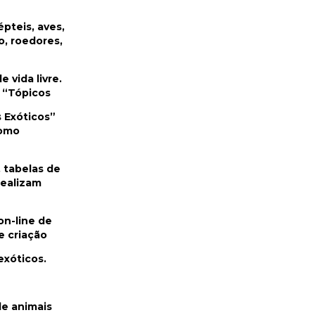
épteis, aves,
o, roedores,
 vida livre.
 “Tópicos
s Exóticos”
como
 tabelas de
realizam
on-line de
e criação
exóticos.
de animais