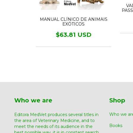
VA
PASS
MANUAL CLÍNICO DE ANIMAIS
EXÓTICOS
$63.81 USD
GÊNCIAS
USD
Who we are
Shop
Who we ar
Editora MedVet produces several titles in
the area of ​​Veterinary Medicine, and to
Books
meet the needs of its audience in the
best possible way, it is in constant search