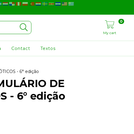
0
My cart
a
Contact
Textos
COS - 6° edição
MULÁRIO DE
 - 6° edição