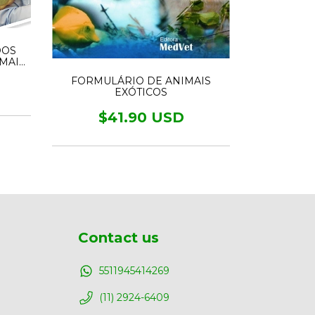
DOS
MAIS
DOENÇ
FORMULÁRIO DE ANIMAIS
$4
EXÓTICOS
$41.90 USD
Contact us
5511945414269
(11) 2924-6409