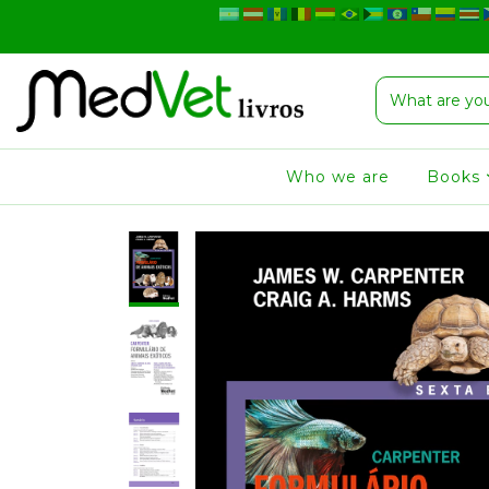
Who we are
Books