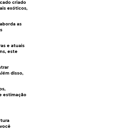
cado criado
is exóticos,
 aborda as
s
as e atuais
ns, este
trar
lém disso,
os,
e estimação
tura
 você