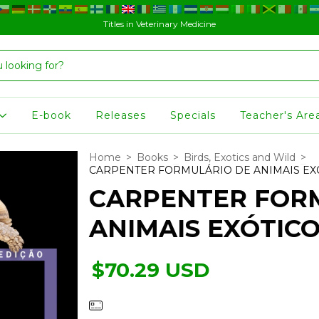
Titles in Veterinary Medicine
E-book
Releases
Specials
Teacher's Are
Home
>
Books
>
Birds, Exotics and Wild
>
CARPENTER FORMULÁRIO DE ANIMAIS EXÓTI
CARPENTER FOR
ANIMAIS EXÓTICOS
$70.29 USD