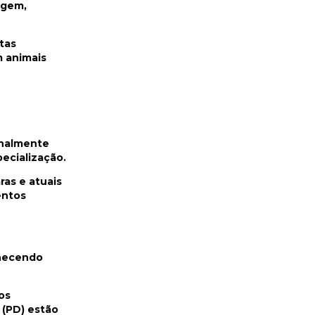
agem,
tas
 animais
onalmente
ecialização.
as e atuais
entos
rnecendo
os
 (PD) estão