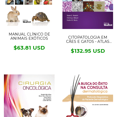
MANUAL CLÍNICO DE
CITOPATOLOGIA EM
ANIMAIS EXÓTICOS
CÃES E GATOS - ATLAS
COLORIDO E GUIA PARA
$63.81 USD
INTERPRETAÇÃO
$132.95 USD