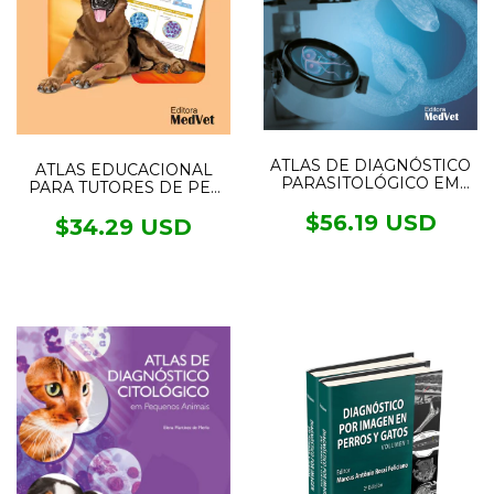
ATLAS DE DIAGNÓSTICO
ATLAS EDUCACIONAL
PARASITOLÓGICO EM
PARA TUTORES DE PET
CÃES E GATOS- VOL1
DERMATOLOGIA
ENDOPARASITAS
$56.19 USD
$34.29 USD