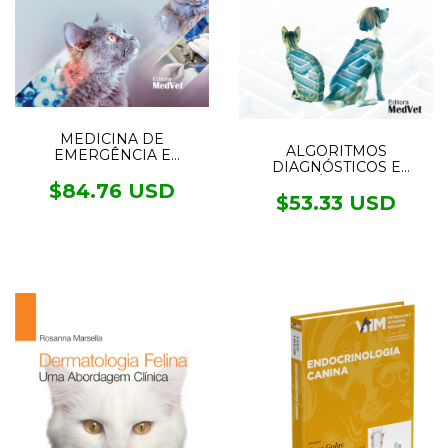
MEDICINA DE
ALGORITMOS
EMERGÊNCIA E
DIAGNÓSTICOS E
CUIDADOS INTENSIVOS
TERAPÊUTICOS NA
EM FELINOS
$84.76 USD
MEDICINA INTERNA DE
$53.33 USD
CÃES E GATOS PRÉ
VENDA ENVIOS A
PARTIR DO DIA 16/08/23