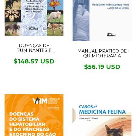
DOENÇAS DE
RUMINANTES E
MANUAL PRÁTICO DE
EQUÍDEOS - 2VOL.
QUIMIOTERAPIA
$148.57 USD
ANTINEOPLÁSICA EM
CÃES E GATOS
$56.19 USD