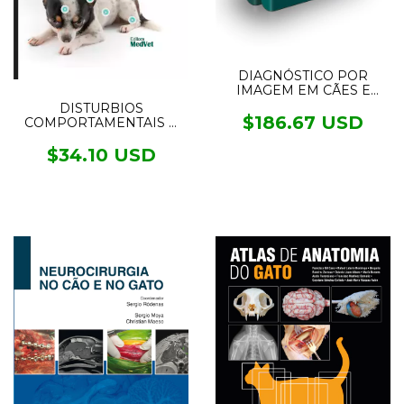
DIAGNÓSTICO POR
IMAGEM EM CÃES E
GATOS - 2 VOL.
DISTURBIOS
$186.67 USD
COMPORTAMENTAIS E
AS ENFERMIDADES NA
CLÍNICA DE CÃES E
$34.10 USD
GATOS