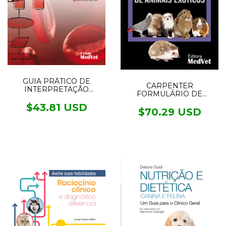
GUIA PRÁTICO DE
CARPENTER
INTERPRETAÇÃO
FORMULÁRIO DE
LABORATORIAL E
ANIMAIS EXÓTICOS - 6°
DIAGNÓSTICO
$43.81 USD
edição
$70.29 USD
DIFERENCIAL DE
PEQUENOS ANIMAIS