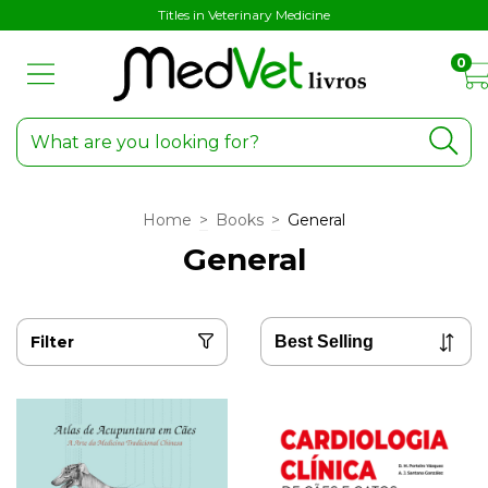
Titles in Veterinary Medicine
0
Home
>
Books
>
General
General
Filter