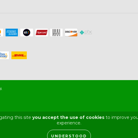
d.
gating this site
you accept the use of cookies
to improve you
experience.
UNDERSTOOD