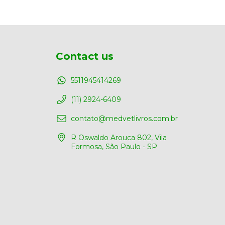
Contact us
5511945414269
(11) 2924-6409
contato@medvetlivros.com.br
R Oswaldo Arouca 802, Vila
Formosa, São Paulo - SP