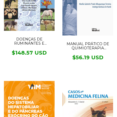
DOENÇAS DE
RUMINANTES E
MANUAL PRÁTICO DE
EQUÍDEOS - 2VOL.
QUIMIOTERAPIA
$148.57 USD
ANTINEOPLÁSICA EM
CÃES E GATOS
$56.19 USD