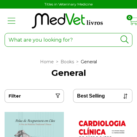
Titles in Veterinary Medicine
0
Home
>
Books
>
General
General
Filter