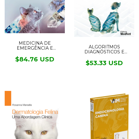
MEDICINA DE
ALGORITMOS
EMERGÊNCIA E
DIAGNÓSTICOS E
CUIDADOS INTENSIVOS
TERAPÊUTICOS NA
EM FELINOS
$84.76 USD
MEDICINA INTERNA DE
$53.33 USD
CÃES E GATOS PRÉ
VENDA ENVIOS A
PARTIR DO DIA 16/08/23