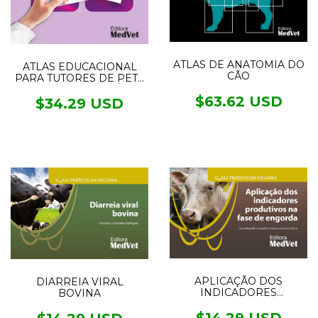
ATLAS DE ANATOMIA DO
ATLAS EDUCACIONAL
CÃO
PARA TUTORES DE PET -
CUIDADOS DE SAÚDE
$63.62 USD
ESSENCIAIS PARA
$34.29 USD
FILHOTES DE CÃES E
GATOS
APLICAÇÃO DOS
DIARREIA VIRAL
INDICADORES
BOVINA
PRODUTIVOS NA FASE
DE ENGORDA
$14.29 USD