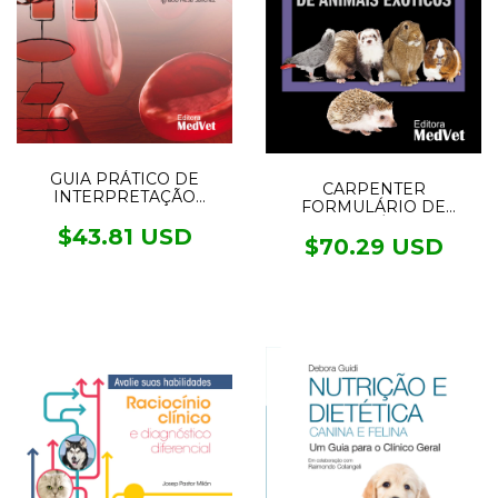
GUIA PRÁTICO DE
CARPENTER
INTERPRETAÇÃO
FORMULÁRIO DE
LABORATORIAL E
ANIMAIS EXÓTICOS - 6°
DIAGNÓSTICO
$43.81 USD
edição
$70.29 USD
DIFERENCIAL DE
PEQUENOS ANIMAIS