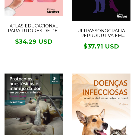
ATLAS EDUCACIONAL
PARA TUTORES DE PET
ULTRASSONOGRAFIA
CIRURGIA
REPRODUTIVA EM
BOVINOS -
$34.29 USD
DIAGNÓSTICOS E
$37.71 USD
BIOTÉCNICAS
APLICADAS