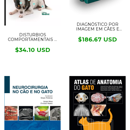
DIAGNÓSTICO POR
IMAGEM EM CÃES E
GATOS - 2 VOL.
DISTURBIOS
$186.67 USD
COMPORTAMENTAIS E
AS ENFERMIDADES NA
CLÍNICA DE CÃES E
$34.10 USD
GATOS