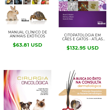
MANUAL CLÍNICO DE
CITOPATOLOGIA EM
ANIMAIS EXÓTICOS
CÃES E GATOS - ATLAS
COLORIDO E GUIA PARA
$63.81 USD
INTERPRETAÇÃO
$132.95 USD