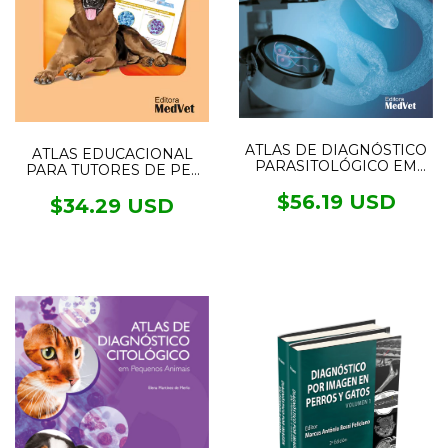
ATLAS DE DIAGNÓSTICO
ATLAS EDUCACIONAL
PARASITOLÓGICO EM
PARA TUTORES DE PET
CÃES E GATOS- VOL1
DERMATOLOGIA
ENDOPARASITAS
$56.19 USD
$34.29 USD