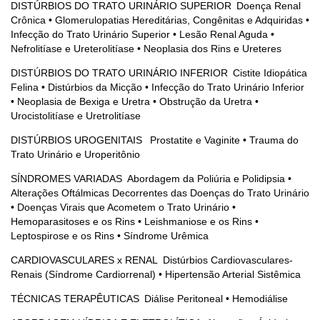
DISTÚRBIOS DO TRATO URINÁRIO SUPERIOR
Doença Renal
Crônica • Glomerulopatias Hereditárias, Congênitas e Adquiridas •
Infecção do
T
rato
U
rinário
S
uperior • Lesão
R
enal Aguda •
Nefrolitíase e
U
reterolitíase • Neoplasia dos
R
ins e
U
reteres
DISTÚRBIOS DO TRATO URINÁRIO INFERIOR
Cistite Idiopática
Felina • Distúrbios da Micção • Infecção do Trato Urinário Inferior
• Neoplasia de
B
exiga e
U
retra • Obstrução da
U
retra •
Urocistolitíase e
U
retrolitíase
DISTÚRBIOS UROGENITAIS
Prostatite e Vaginite • Trauma do
Trato Urinário e Uroperitônio
SÍNDROMES VARIADAS
Abordagem da
P
oliúria e
P
olidipsia •
Alterações Oftálmicas Decorrentes das Doenças do Trato Urinário
• Doenças
V
irais que
A
cometem o
T
rato
U
rinário •
Hemoparasitoses e os
R
ins • Leishmaniose e os
R
ins •
Leptospirose e os
R
ins • Síndrome
U
rêmica
CARDIOVASCULARES x RENAL
Distúrbios Cardiovasculares-
Renais (Síndrome Cardiorrenal) • Hipertensão Arterial Sistêmica
TÉCNICAS TERAPÊUTICAS
Diálise Peritoneal • Hemodiálise