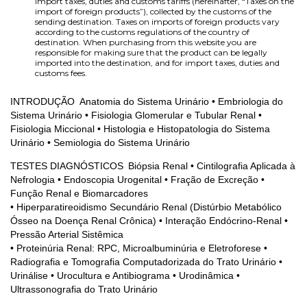
import taxes, duties and customs tariffs (hereinafter, “Taxes on the
import of foreign products”), collected by the customs of the
sending destination. Taxes on imports of foreign products vary
according to the customs regulations of the country of
destination. When purchasing from this website you are
responsible for making sure that the product can be legally
imported into the destination, and for import taxes, duties and
customs fees.
INTRODUÇÃO
Anatomia do Sistema Urinário • Embriologia do
S
istema
U
rinário • Fisiologia Glomerular e Tubular Renal •
Fisiologia
M
iccional • Histologia e Histopatologia do Sistema
Urinário • Semiologia do Sistema Urinário
TESTES DIAGNÓSTICOS
Biópsia Renal • Cintilografia
A
plicada à
N
efrologia • Endoscopia Urogenital • Fração de Excreção •
Função Renal e Biomarcadores
• Hiperparatireoidismo Secundário Renal (Distúrbio Metabólico
Ó
sseo na Doença Renal Crônica) • Interação Endócrino-Renal •
Pressão
A
rterial
S
istêmica
• Proteinúria Renal: RPC,
M
icroalbuminúria e
E
letroforese •
Radiografia e
T
omografia Computadorizada do
T
rato
U
rinário •
Urinálise • Urocultura e Antibiograma • Urodinâmica •
Ultrassonografia do
T
rato
U
rinário