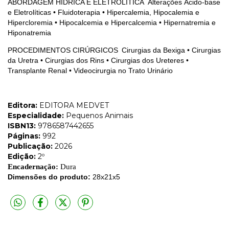
ABORDAGEM HÍDRICA E ELETROLÍTICA
Alterações
Á
cido-base
e
E
letrolíticas • Fluidoterapia • Hipercalemia,
H
ipocalemia e
H
ipercloremia • Hipocalcemia e Hipercalcemia • Hipernatremia e
H
iponatremia
PROCEDIMENTOS CIRÚRGICOS
Cirurgias da Bexiga • Cirurgias
da Uretra • Cirurgias dos Rins • Cirurgias dos Ureteres •
Transplante Renal • Videocirurgia no Trato Urinário
Editora:
EDITORA MEDVET
Especialidade:
Pequenos Animais
ISBN13:
9786587442655
Páginas:
992
Publicação:
2026
Edição:
2º
Encadernação:
Dura
Dimensões do produto:
28x21x5