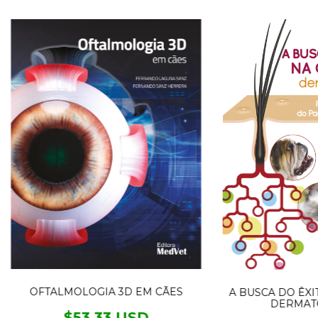
OFTALMOLOGIA 3D EM CÃES
A BUSCA DO ÊXI
DERMAT
$53.33 USD