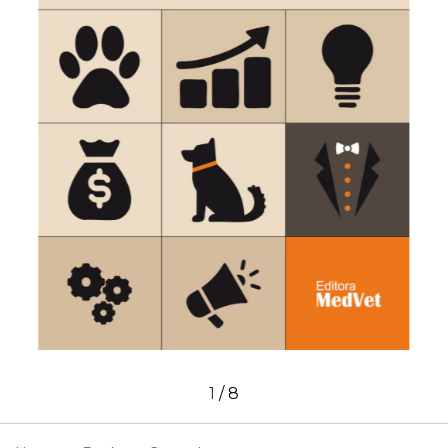
1
/
8