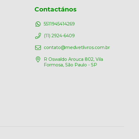
Contactános
5511945414269
(11) 2924-6409
contato@medvetlivros.com.br
R Oswaldo Arouca 802, Vila
Formosa, São Paulo - SP