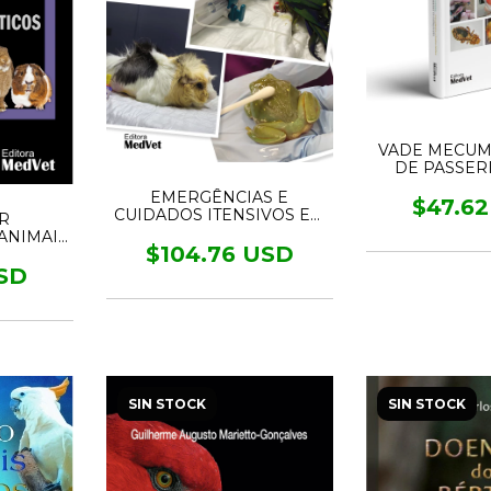
VADE MECUM
DE PASSER
FRINGILL
EMERGÊNCIAS E
EMBERI
$47.6
CUIDADOS ITENSIVOS EM
R
NOVOS ANIMAIS DE
ANIMAIS
ESTIMAÇÃO
$104.76 USD
edição
USD
SIN STOCK
SIN STOCK