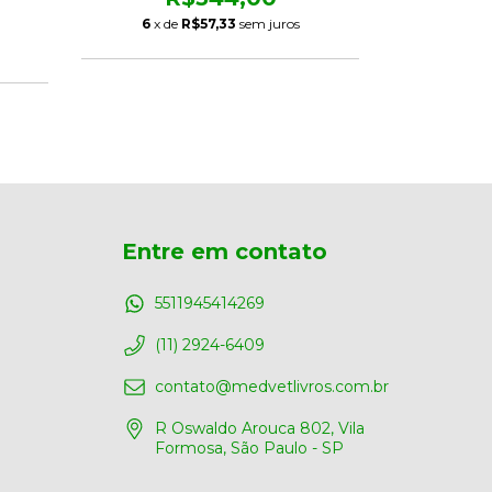
6
x de
R$57,33
sem juros
R
6
x de
Entre em contato
5511945414269
(11) 2924-6409
contato@medvetlivros.com.br
R Oswaldo Arouca 802, Vila
Formosa, São Paulo - SP