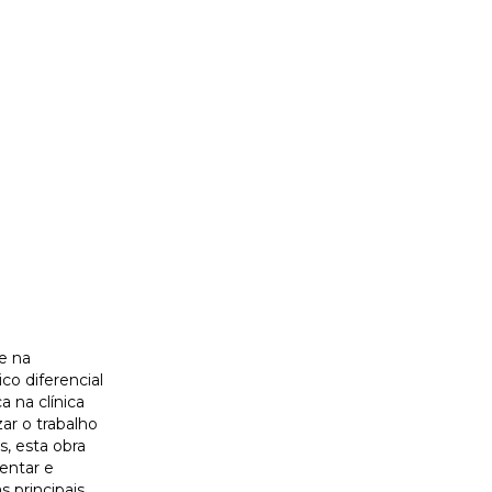
e na
co diferencial
 na clínica
ar o trabalho
s, esta obra
entar e
s principais