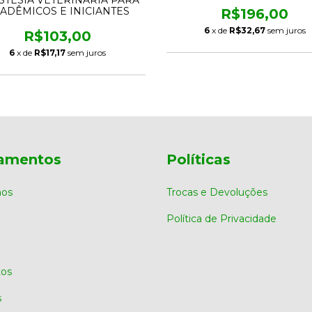
ADÊMICOS E INICIANTES
R$196,00
6
x de
R$32,67
sem juros
R$103,00
6
x de
R$17,17
sem juros
amentos
Políticas
os
Trocas e Devoluções
Política de Privacidade
os
s