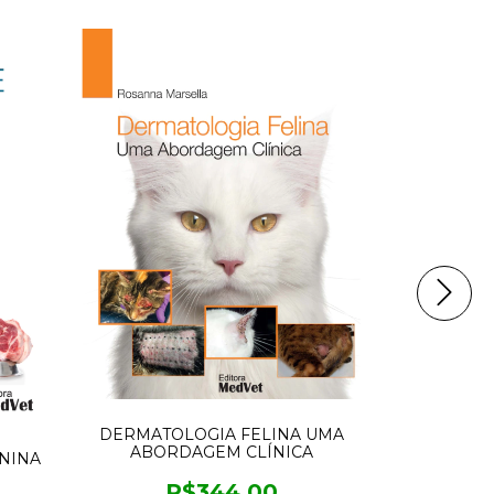
DERMATOLOGIA FELINA UMA
ABORDAGEM CLÍNICA
ANINA
R$344,00
ANATOMI