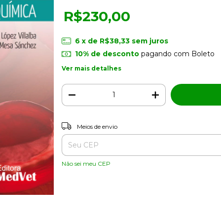
R$230,00
6
x de
R$38,33
sem juros
10% de desconto
pagando com Boleto
Ver mais detalhes
Entregas para o CEP:
Meios de envio
Não sei meu CEP