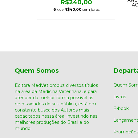
R$240,00
AC
00
6
x de
R$40,00
sem juros
m juros
Quem Somos
Depart
Quem Som
Editora MedVet produz diversos títulos
na área da Medicina Veterinária, e para
Livros
atender da melhor forma possível as
necessidades do seu público, está em
E-book
constante busca dos Autores mais
capacitados nessa área, investindo nas
Lançament
melhores produções do Brasil e do
mundo.
Promoçõe