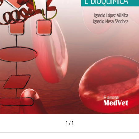
1
/
1