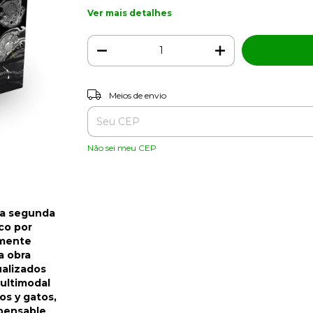
Ver mais detalhes
Entregas para o CEP:
Meios de envio
Não sei meu CEP
la segunda
co por
amente
a obra
ualizados
multimodal
os y gatos,
spensable