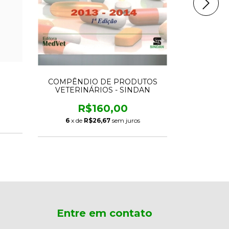
DERMATO
ABOR
COMPÊNDIO DE PRODUTOS
VETERINÁRIOS - SINDAN
R
S E
R$160,00
6
x de
6
x de
R$26,67
sem juros
Entre em contato