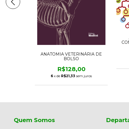
CO
O DE
ÇÃO
IAGNÓSTICO
ANATOMIA VETERINÁRIA DE
PEQUENOS
00
BOLSO
m juros
R$128,00
6
x de
R$21,33
sem juros
Quem Somos
Depart