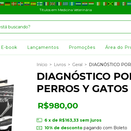
Títulos em Medicina Veterinária
E-book
Lançamentos
Promoções
Área do Pr
Início
>
Livros
>
Geral
>
DIAGNÓSTICO POR
DIAGNÓSTICO PO
PERROS Y GATOS 
R$980,00
6
x de
R$163,33
sem juros
10% de desconto
pagando com Boleto