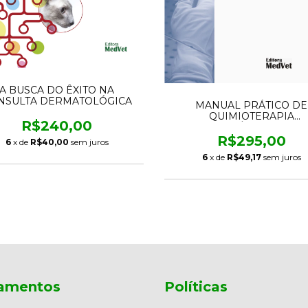
A BUSCA DO ÊXITO NA
NSULTA DERMATOLÓGICA
MANUAL PRÁTICO DE
QUIMIOTERAPIA
R$240,00
ANTINEOPLÁSICA EM CÃE
GATOS
R$295,00
6
x de
R$40,00
sem juros
6
x de
R$49,17
sem juros
amentos
Políticas