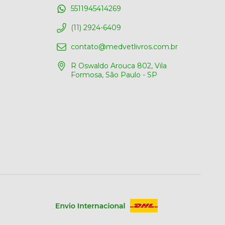
5511945414269
(11) 2924-6409
contato@medvetlivros.com.br
R Oswaldo Arouca 802, Vila
Formosa, São Paulo - SP