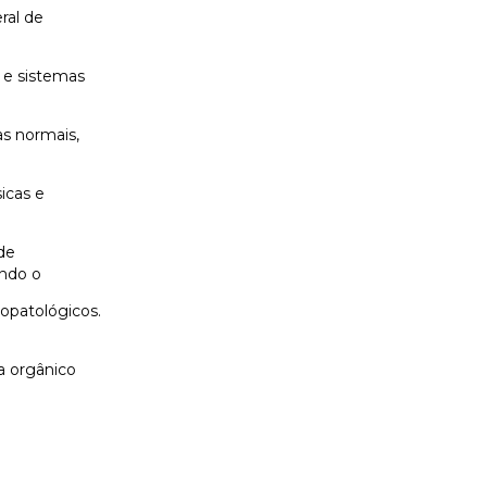
ral de
s e sistemas
as normais,
sicas e
de
ando o
topatológicos.
a orgânico