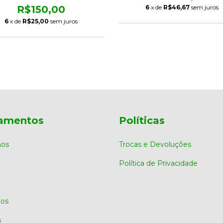
6
x de
R$46,67
sem juros
R$150,00
6
x de
R$25,00
sem juros
amentos
Políticas
os
Trocas e Devoluções
Política de Privacidade
os
s