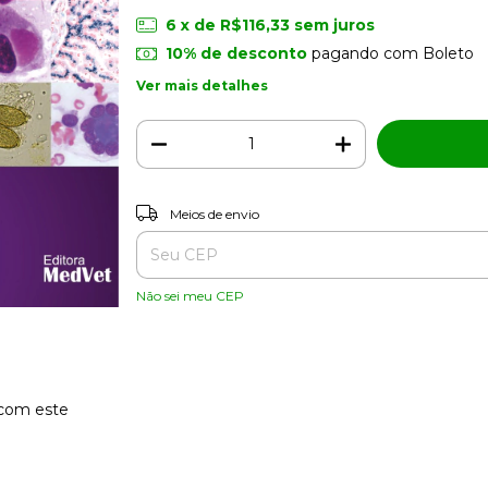
6
x de
R$116,33
sem juros
10% de desconto
pagando com Boleto
Ver mais detalhes
Entregas para o CEP:
Meios de envio
Não sei meu CEP
 com este