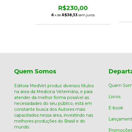
LABORATORIAL E DIAGNÓSTICO
DIFERENCIAL DE PEQUENOS
R$230,00
00
ANIMAIS
6
x de
R$38,33
sem juros
m juros
Quem Somos
Depart
Quem Som
Editora MedVet produz diversos títulos
na área da Medicina Veterinária, e para
Livros
atender da melhor forma possível as
necessidades do seu público, está em
E-book
constante busca dos Autores mais
capacitados nessa área, investindo nas
Lançament
melhores produções do Brasil e do
mundo.
Promoçõe