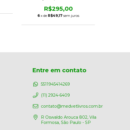
ANTINEOPLÁSICA EM CÃES E
ANESTESIA
GATOS
R$295,00
ACADÊMI
6
x de
R$49,17
sem juros
R
6
x d
Entre em contato
5511945414269
(11) 2924-6409
contato@medvetlivros.com.br
R Oswaldo Arouca 802, Vila
Formosa, São Paulo - SP