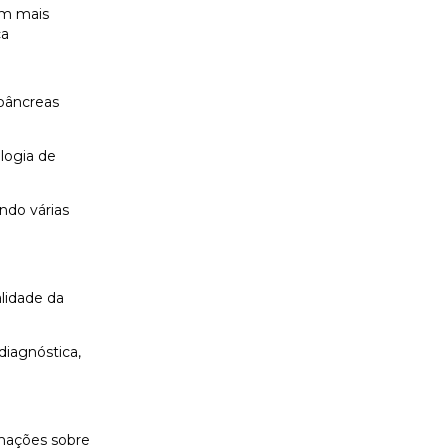
em mais
ca
pâncreas
logia de
ndo várias
alidade da
diagnóstica,
rmações sobre