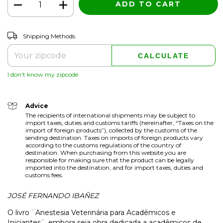
CHANGE ZIPCODE
Shipping for zipcode:
Shipping Methods
CALCULATE
I don't know my zipcode
Advice
The recipients of international shipments may be subject to
import taxes, duties and customs tariffs (hereinafter, “Taxes on the
import of foreign products”), collected by the customs of the
sending destination. Taxes on imports of foreign products vary
according to the customs regulations of the country of
destination. When purchasing from this website you are
responsible for making sure that the product can be legally
imported into the destination, and for import taxes, duties and
customs fees.
JOSÉ FERNANDO IBAÑEZ
O livro ¨Anestesia Veterinária para Acadêmicos e
Iniciantes¨, embora seja obra dedicada a acadêmicos de