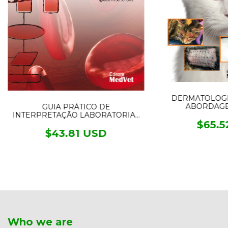
DERMATOLOGI
ABORDAGE
GUIA PRÁTICO DE
INTERPRETAÇÃO LABORATORIAL
$65.5
E DIAGNÓSTICO DIFERENCIAL DE
PEQUENOS ANIMAIS
$43.81 USD
Who we are