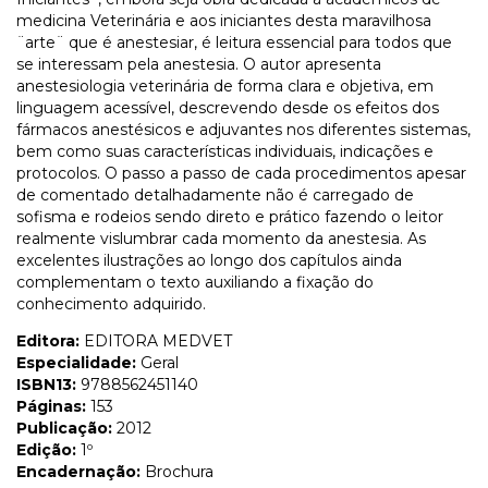
medicina Veterinária e aos iniciantes desta maravilhosa
¨arte¨ que é anestesiar, é leitura essencial para todos que
se interessam pela anestesia. O autor apresenta
anestesiologia veterinária de forma clara e objetiva, em
linguagem acessível, descrevendo desde os efeitos dos
fármacos anestésicos e adjuvantes nos diferentes sistemas,
bem como suas características individuais, indicações e
protocolos. O passo a passo de cada procedimentos apesar
de comentado detalhadamente não é carregado de
sofisma e rodeios sendo direto e prático fazendo o leitor
realmente vislumbrar cada momento da anestesia. As
excelentes ilustrações ao longo dos capítulos ainda
complementam o texto auxiliando a fixação do
conhecimento adquirido.
Editora:
EDITORA MEDVET
Especialidade:
Geral
ISBN13:
9788562451140
Páginas:
153
Publicação:
2012
Edição:
1º
Encadernação:
Brochura