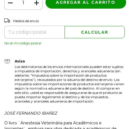
CAMBIAR CP
Entregas para el CP:
Medios de envío
CALCULAR
No sé mi código postal
Aviso
Los destinatarios de los envíos internacionales pueden estar sujetos
a impuestos de importación, derechos y aranceles aduaneros (en
adelante, “Impuestos sobre la importación de productos
extranjeros”), recaudados por la aduana del destino de envío. Los
impuestos sobre las importaciones de productos extranjeros varían
según la normativa aduanera del país de destino. Al comprar en
este sitio, usted es responsable de asegurarse de que el producto se
pueda importar legalmente al destino y de los impuestos,
aranceles y aranceles aduaneros de importación.
JOSÉ FERNANDO IBAÑEZ
O livro ¨Anestesia Veterinária para Acadêmicos e
Iniciantes¨, embora seja obra dedicada a acadêmicos de