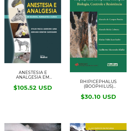
ANESTESIA E
ANALGESIA EM
RHIPICEPHALUS
EQUÍDEOS,
(BOOPHILUS)
RUMINANTES E SUÍNOS
$105.52 USD
MICROPLUS - BIOLOGIA,
CONTROLE E
$30.10 USD
RESISTÊNCIA