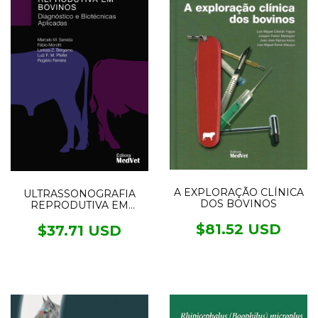
A EXPLORAÇÃO CLÍNICA
ULTRASSONOGRAFIA
DOS BOVINOS
REPRODUTIVA EM
BOVINOS -
$81.52 USD
DIAGNÓSTICOS E
$37.71 USD
BIOTÉCNICAS
APLICADAS