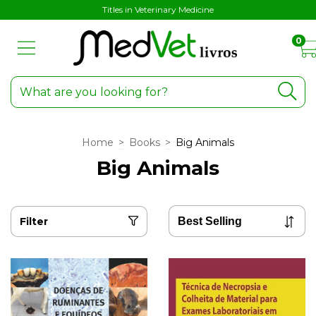
Titles in Veterinary Medicine
0
Home
>
Books
>
Big Animals
Big Animals
Filter