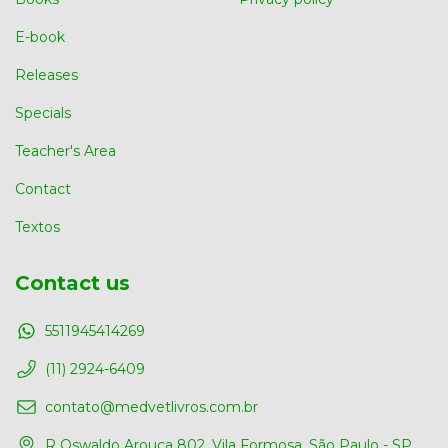
E-book
Releases
Specials
Teacher's Area
Contact
Textos
Contact us
5511945414269
(11) 2924-6409
contato@medvetlivros.com.br
R Oswaldo Arouca 802, Vila Formosa, São Paulo - SP