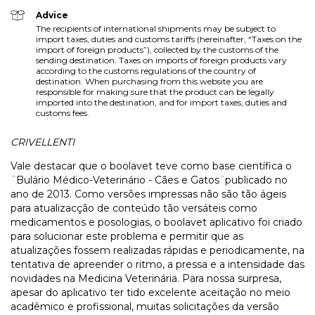
Advice
The recipients of international shipments may be subject to
import taxes, duties and customs tariffs (hereinafter, “Taxes on the
import of foreign products”), collected by the customs of the
sending destination. Taxes on imports of foreign products vary
according to the customs regulations of the country of
destination. When purchasing from this website you are
responsible for making sure that the product can be legally
imported into the destination, and for import taxes, duties and
customs fees.
CRIVELLENTI
Vale destacar que o boolavet teve como base científica o
¨Bulário Médico-Veterinário - Cães e Gatos¨publicado no
ano de 2013. Como versões impressas não são tão ágeis
para atualizacção de conteúdo tão versáteis como
medicamentos e posologias, o boolavet aplicativo foi criado
para solucionar este problema e permitir que as
atualizações fossem realizadas rápidas e periodicamente, na
tentativa de apreender o ritmo, a pressa e a intensidade das
novidades na Medicina Veterinária. Para nossa surpresa,
apesar do aplicativo ter tido excelente aceitação no meio
acadêmico e profissional, muitas solicitações da versão