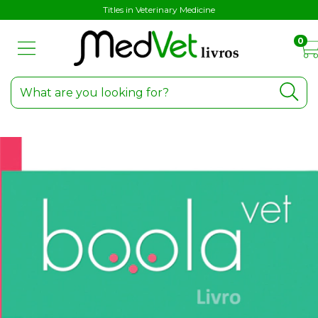
Titles in Veterinary Medicine
0