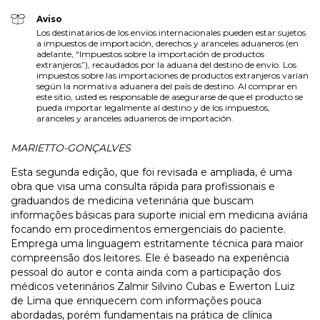
Aviso
Los destinatarios de los envíos internacionales pueden estar sujetos
a impuestos de importación, derechos y aranceles aduaneros (en
adelante, “Impuestos sobre la importación de productos
extranjeros”), recaudados por la aduana del destino de envío. Los
impuestos sobre las importaciones de productos extranjeros varían
según la normativa aduanera del país de destino. Al comprar en
este sitio, usted es responsable de asegurarse de que el producto se
pueda importar legalmente al destino y de los impuestos,
aranceles y aranceles aduaneros de importación.
MARIETTO-GONÇALVES
Esta segunda edição, que foi revisada e ampliada, é uma
obra que visa uma consulta rápida para profissionais e
graduandos de medicina veterinária que buscam
informações básicas para suporte inicial em medicina aviária
focando em procedimentos emergenciais do paciente.
Emprega uma linguagem estritamente técnica para maior
compreensão dos leitores. Ele é baseado na experiência
pessoal do autor e conta ainda com a participação dos
médicos veterinários Zalmir Silvino Cubas e Ewerton Luiz
de Lima que enriquecem com informações pouca
abordadas, porém fundamentais na prática de clínica