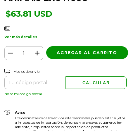
$63.81 USD
Ver más detalles
CAMBIAR CP
Entregas para el CP:
Medios de envío
CALCULAR
No sé mi código postal
Aviso
Los destinatarios de los envíos internacionales pueden estar sujetos
a impuestos de importación, derechos y aranceles aduaneros (en
adelante, “Impuestos sobre la importación de productos