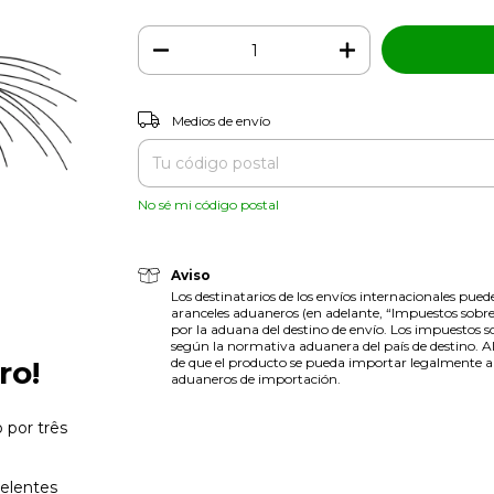
Entregas para el CP:
Medios de envío
No sé mi código postal
Aviso
Los destinatarios de los envíos internacionales pue
aranceles aduaneros (en adelante, “Impuestos sobre
por la aduana del destino de envío. Los impuestos s
según la normativa aduanera del país de destino. Al
ro!
de que el producto se pueda importar legalmente al 
aduaneros de importación.
 por três
celentes