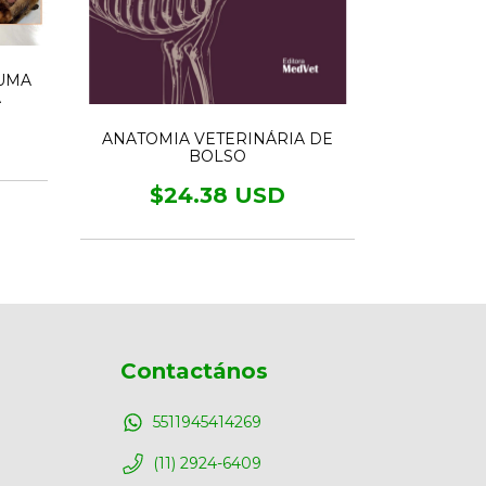
UMA
A
ANATOMIA VETERINÁRIA DE
ANESTESIA
BOLSO
ACADÊMI
$24.38 USD
$1
Contactános
5511945414269
(11) 2924-6409