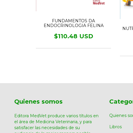
 EM CÃES
FUNDAMENTOS DA
ENDOCRINOLOGIA FELINA
NUTR
USD
$110.48 USD
Quienes somos
Catego
Quienes s
Editora MedVet produce varios títulos en
el área de Medicina Veterinaria, y para
Libros
satisfacer las necesidades de su