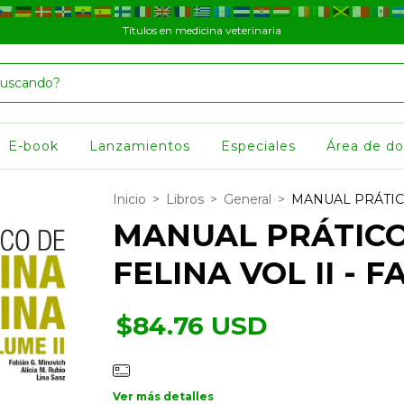
Títulos en medicina veterinaria
E-book
Lanzamientos
Especiales
Área de d
Inicio
>
Libros
>
General
>
MANUAL PRÁTICO
MANUAL PRÁTICO
FELINA VOL II - F
$84.76 USD
Ver más detalles