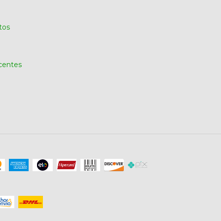
tos
centes