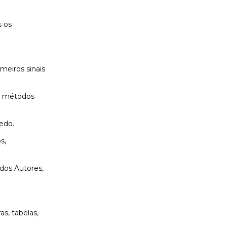
s os
a
meiros sinais
de métodos
edo.
s,
dos Autores,
as, tabelas,