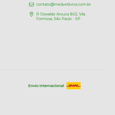
contato@medvetlivros.com.br
R Oswaldo Arouca 802, Vila
Formosa, São Paulo - SP