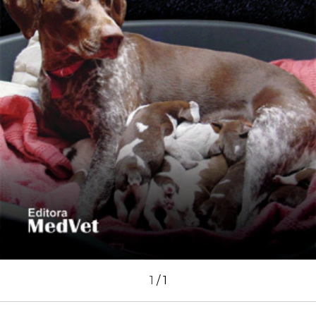
1
/
1