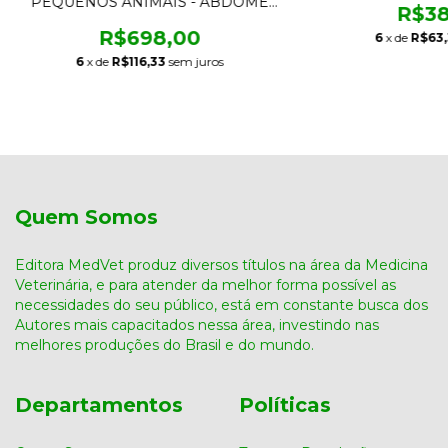
PEQUENOS ANIMAIS - ABDOME
R$38
CAUDAL
R$698,00
6
x de
R$63
6
x de
R$116,33
sem juros
Quem Somos
Editora MedVet produz diversos títulos na área da Medicina
Veterinária, e para atender da melhor forma possível as
necessidades do seu público, está em constante busca dos
Autores mais capacitados nessa área, investindo nas
melhores produções do Brasil e do mundo.
Departamentos
Políticas