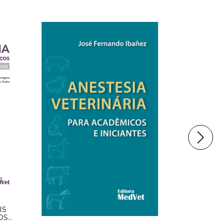
OFTALMO
IS
OS
$5