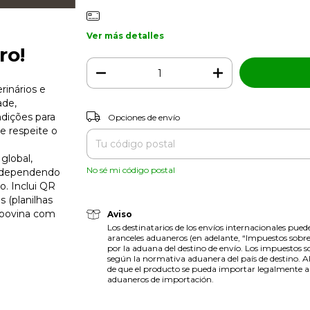
Ver más detalles
ro!
rinários e
ade,
Entregas para el CP:
dições para
Opciones de envío
 respeite o
global,
No sé mi código postal
r dependendo
. Inclui QR
 (planilhas
 bovina com
Aviso
Los destinatarios de los envíos internacionales pue
aranceles aduaneros (en adelante, “Impuestos sobre
por la aduana del destino de envío. Los impuestos s
según la normativa aduanera del país de destino. Al
de que el producto se pueda importar legalmente al 
aduaneros de importación.