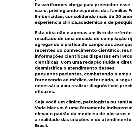
Passeriformes chega para preencher esse
vazio,
privilegiando espécies das famílias Fr
Emberizidae, consolidando mais de 20 ano
experiência clínica,
acadêmica e de pesquis
Esta obra não é apenas um livro de referênc
resultado de uma década de compilação ri
agregando a
prática de campo aos avanço
recentes do conhecimento científico, reu
informações científicas dispersas em
livro
científicas. Com uma redação fluida e diret
desmistifica o atendimento desses
pequenos
pacientes, combatendo o empir
fornecendo ao médico-veterinário, a segu
necessária para realizar
diagnósticos preci
eficazes.
Seja você um clínico, patologista ou sanitar
Vade Mecum é uma ferramenta indispensáv
elevar o padrão
da medicina de pássaros e
a realidade das criações e do atendimento
Brasil.