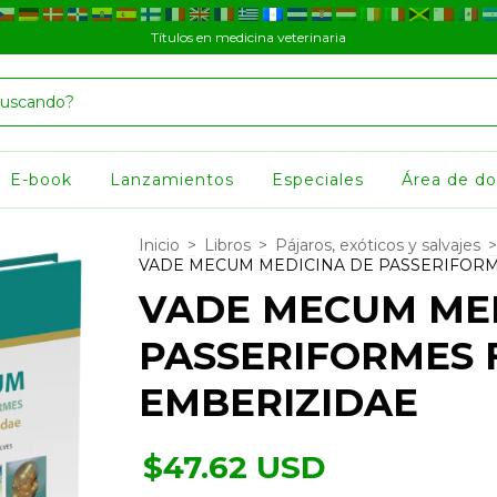
Títulos en medicina veterinaria
E-book
Lanzamientos
Especiales
Área de d
Inicio
>
Libros
>
Pájaros, exóticos y salvajes
>
VADE MECUM MEDICINA DE PASSERIFORM
VADE MECUM MED
PASSERIFORMES F
EMBERIZIDAE
$47.62 USD