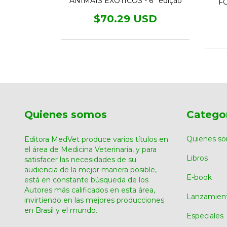
ANIMAIS EXÓTICOS - 6° edição
F
GÊNCIAS
$70.29 USD
USD
Quienes somos
Catego
Quienes s
Editora MedVet produce varios títulos en
el área de Medicina Veterinaria, y para
Libros
satisfacer las necesidades de su
audiencia de la mejor manera posible,
E-book
está en constante búsqueda de los
Autores más calificados en esta área,
Lanzamien
invirtiendo en las mejores producciones
en Brasil y el mundo.
Especiales