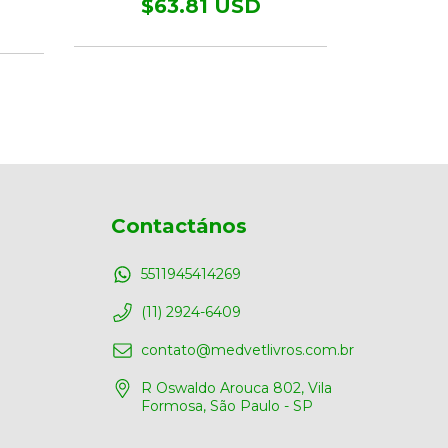
$63.81 USD
$4
Contactános
5511945414269
(11) 2924-6409
contato@medvetlivros.com.br
R Oswaldo Arouca 802, Vila
Formosa, São Paulo - SP