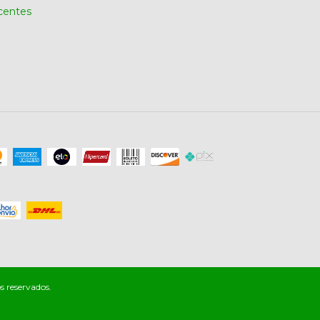
centes
s reservados.