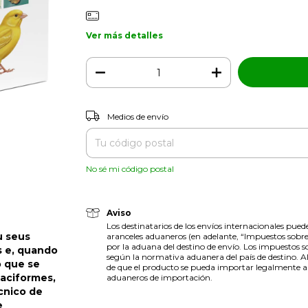
Ver más detalles
Entregas para el CP:
Medios de envío
No sé mi código postal
Aviso
Los destinatarios de los envíos internacionales pue
u seus
aranceles aduaneros (en adelante, “Impuestos sobre
por la aduana del destino de envío. Los impuestos s
s e, quando
según la normativa aduanera del país de destino. Al
 que se
de que el producto se pueda importar legalmente al 
taciformes,
aduaneros de importación.
cnico de
e