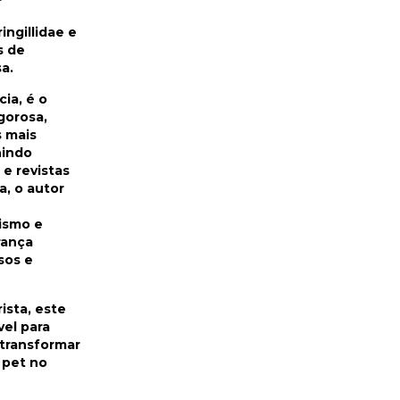
ingillidae e
s de
a.
ia, é o
gorosa,
s mais
nindo
s e revistas
a, o autor
ismo e
rança
sos e
ista, este
el para
 transformar
 pet no