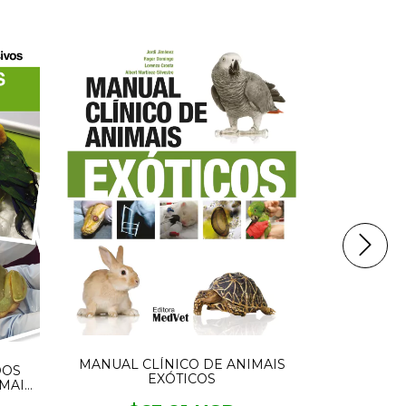
SIN STOCK
MANUAL CLÍNICO DE ANIMAIS
DOS
EXÓTICOS
MAIS
DOENÇ