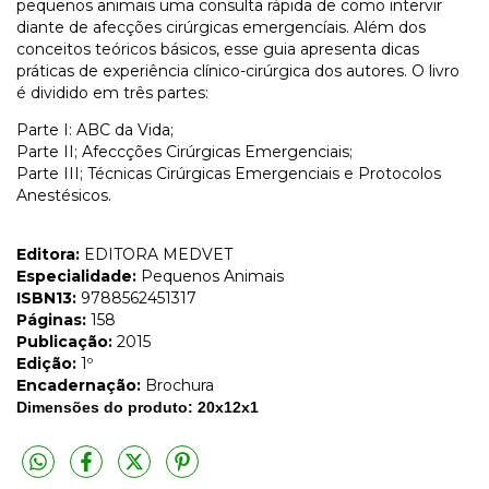
pequenos animais uma consulta rápida de como intervir
diante de afecções cirúrgicas emergencíais. Além dos
conceitos teóricos básicos, esse guia apresenta dicas
práticas de experiência clínico-cirúrgica dos autores. O livro
é dividido em três partes:
Parte I: ABC da Vida;
Parte II; Afeccções Cirúrgicas Emergenciais;
Parte III; Técnicas Cirúrgicas Emergenciais e Protocolos
Anestésicos.
Editora:
EDITORA MEDVET
Especialidade:
Pequenos Animais
ISBN13:
9788562451317
Páginas:
158
Publicação:
2015
Edição:
1º
Encadernação:
Brochura
Dimensões do produto: 20x12x1