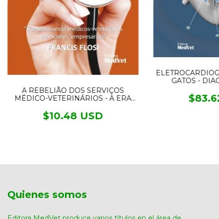
ELETROCARDIOGR
GATOS - DIA
ARRI
A REBELIÃO DOS SERVIÇOS
$83.6
MÉDICO-VETERINÁRIOS - A ERA
DO NEUROMARKETING
$10.48 USD
Quienes somos
Editora MedVet produce varios títulos en el área de