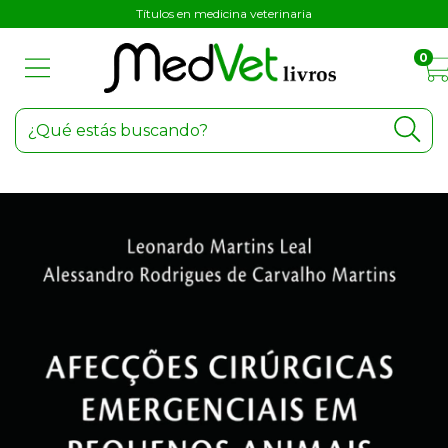
Títulos en medicina veterinaria
0